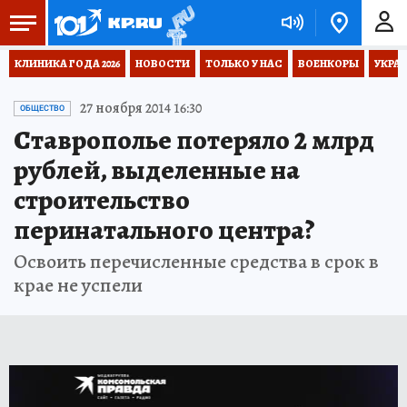
КЛИНИКА ГОДА 2026
НОВОСТИ
ТОЛЬКО У НАС
ВОЕНКОРЫ
УКРА
27 ноября 2014 16:30
ОБЩЕСТВО
Ставрополье потеряло 2 млрд
рублей, выделенные на
строительство
перинатального центра?
Освоить перечисленные средства в срок в
крае не успели