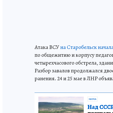
Атака ВСУ
на Старобельск начал
по общежитию и корпусу педагог
четырехчасового обстрела, здан
Разбор завалов продолжался двое
ранения. 24 и 25 мае в ЛНР объя
НАУКА
Над СССР