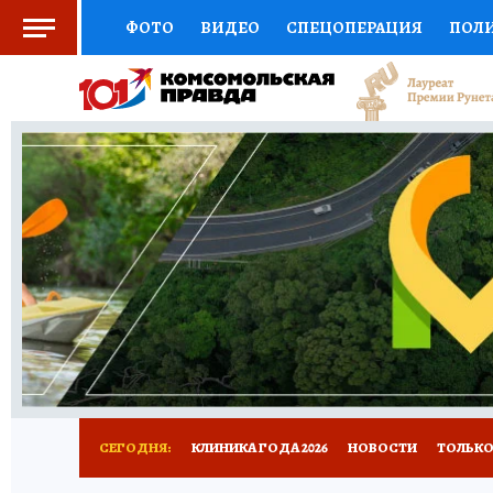
ФОТО
ВИДЕО
СПЕЦОПЕРАЦИЯ
ПОЛ
СОЦПОДДЕРЖКА
НАУКА
СПОРТ
КО
ВЫБОР ЭКСПЕРТОВ
ДОКТОР
ФИНАНС
КНИЖНАЯ ПОЛКА
ПРОГНОЗЫ НА СПОРТ
ПРЕСС-ЦЕНТР
НЕДВИЖИМОСТЬ
ТЕЛЕ
РАДИО КП
РЕКЛАМА
ТЕСТЫ
НОВОЕ 
СЕГОДНЯ:
КЛИНИКА ГОДА 2026
НОВОСТИ
ТОЛЬКО