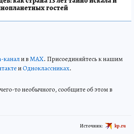
в: как страна 13 лет тайно искала и
инопланетных гостей
m-канал
и в
MAX
. Присоединяйтесь к нашим
нтакте
и
Одноклассниках
.
чего-то необычного, сообщите об этом в
Источник:
kp.ru