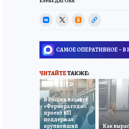
Елена ДАГОВА
САМОЕ ОПЕРАТИВНОЕ – В
ЧИТАЙТЕ
ТАКЖЕ:
В России назовут
«Фермера года»:
проект КП
поддержал
крупнейший
Как вырас