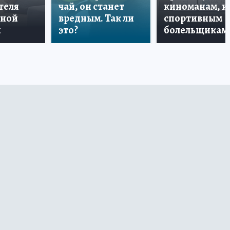
теля
чай, он станет
киноманам, и
дной
вредным. Так ли
спортивным
и
это?
болельщикам