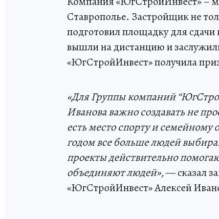
Компания «ЮгСтройИнвест» – мн
Ставрополье. Застройщик не тол
подготовил площадку для сдачи
вышли на дистанцию и заслужил
«ЮгСтройИнвест» получила приз
«Для Группы компаний “ЮгСтр
Иванова важно создавать не про
есть место спорту и семейному 
годом все больше людей вы
бира
проекты действительно помога
объединяют людей»,
— сказал за
«ЮгСтройИнвест» Алексей Иван