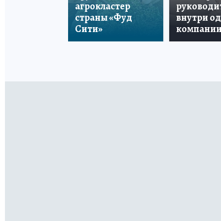
агрокластер
руководи
страны «Фуд
внутри о
Сити»
компани