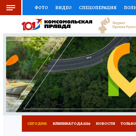
ФОТО
ВИДЕО
СПЕЦОПЕРАЦИЯ
ПОЛ
СОЦПОДДЕРЖКА
НАУКА
СПОРТ
КО
ВЫБОР ЭКСПЕРТОВ
ДОКТОР
ФИНАНС
КНИЖНАЯ ПОЛКА
ПРОГНОЗЫ НА СПОРТ
ПРЕСС-ЦЕНТР
НЕДВИЖИМОСТЬ
ТЕЛЕ
РАДИО КП
РЕКЛАМА
ТЕСТЫ
НОВОЕ 
СЕГОДНЯ:
КЛИНИКА ГОДА 2026
НОВОСТИ
ТОЛЬКО