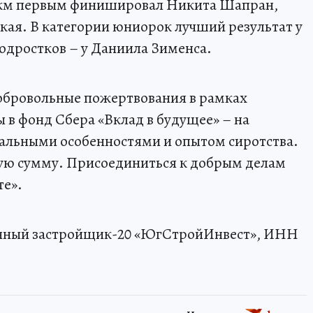
2 км первым финишировал Никита Шапран,
ая. В категории юниорок лучший результат у
одростков – у Даниила Зименса.
добровольные пожертвования в рамках
 в фонд Сбера «Вклад в будущее» – на
тальными особенностями и опытом сиротства.
вую сумму. Присоединиться к добрым делам
е».
нный застройщик-20 «ЮгСтройИнвест», ИНН