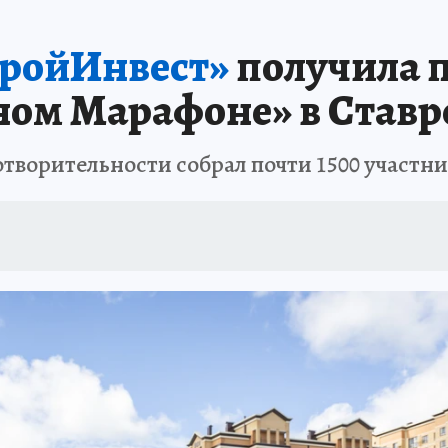
АФИША
ИСПЫТАНО НА СЕБЕ
ройИнвест»
получила 
ном Марафоне» в Ставр
отворительности собрал почти 1500 участн