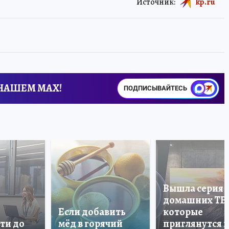
Источник:
kp.ru
 НАШЕМ MAX!
ПОДПИСЫВАЙТЕСЬ
Вышла серия
домашних ТВ
Если добавить
которые
ти до
мёд в горячий
приглянутся 