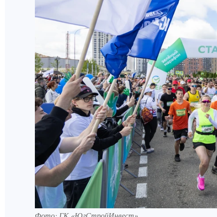
Фото: ГК «ЮгСтройИнвест»