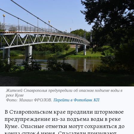
Жителей Ставрополья предупредили об опасном подъеме воды в
реке Куме
Фото:
Михаил ФРОЛОВ.
Перейти в Фотобанк КП
В Ставропольском крае продлили штормовое
предупреждение из-за подъема воды в реке
Куме. Опасные отметки могут сохраняться до
конца суток 4 июня. Спасатели призывают