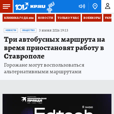
КЛИНИКА ГОДА 2026
НОВОСТИ
ТОЛЬКО У НАС
ВОЕНКОРЫ
УКРА
3 июня 2026 19:13
НОВОСТИ
ОБЩЕСТВО
Три автобусных маршрута на
время приостановят работу в
Ставрополе
Горожане могут воспользоваться
альтернативными маршрутами