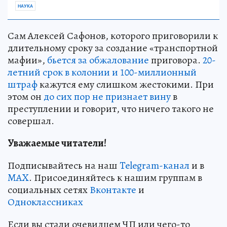
НАУКА
Сам Алексей Сафонов, которого приговорили к
длительному сроку за создание «транспортной
мафии»,
бьется за обжалование
приговора.
20-
летний срок в колонии и 100-миллионный
штраф
кажутся ему слишком жестокими. При
этом он
до сих пор не признает вину
в
преступлении и говорит, что ничего такого не
совершал.
Уважаемые читатели!
Подписывайтесь на наш
Telegram-канал
и в
MAX
. Присоединяйтесь к нашим группам в
социальных сетях
Вконтакте
и
Одноклассниках
Если вы стали очевидцем ЧП или чего-то