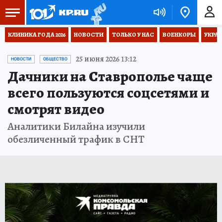
КЛИНИКА ГОДА 2026
НОВОСТИ
ТОЛЬКО У НАС
ВОЕНКОРЫ
УКРА
25 июня 2026 13:12
НОВОСТИ
ОБЩЕСТВО
Дачники на Ставрополье чаще
всего пользуются соцсетями и
смотрят видео
Аналитики Билайна изучили
обезличенный трафик в СНТ