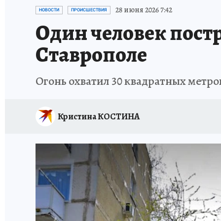
ПРОИСШЕСТВИЯ
АФИША
ИСПЫТАНО Н
28 июня 2026 7:42
НОВОСТИ
ПРОИСШЕСТВИЯ
Один человек постр
Ставрополе
Огонь охватил 30 квадратных метро
Кристина КОСТИНА