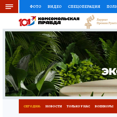
ФОТО
ВИДЕО
СПЕЦОПЕРАЦИЯ
ПОЛ
СОЦПОДДЕРЖКА
НАУКА
СПОРТ
КО
ВЫБОР ЭКСПЕРТОВ
ДОКТОР
ФИНАНС
КНИЖНАЯ ПОЛКА
ПРОГНОЗЫ НА СПОРТ
ПРЕСС-ЦЕНТР
НЕДВИЖИМОСТЬ
ТЕЛЕ
РАДИО КП
РЕКЛАМА
ТЕСТЫ
НОВОЕ 
СЕГОДНЯ:
НОВОСТИ
ТОЛЬКО У НАС
ВОЕНКОРЫ