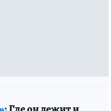
»:
Где он лежит и