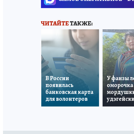
ЧИТАЙТЕ
ТАКЖЕ:
В России
У фанзы 
появилась
оморочка 
банковская карта
мордушки
для волонтеров
удэгейски