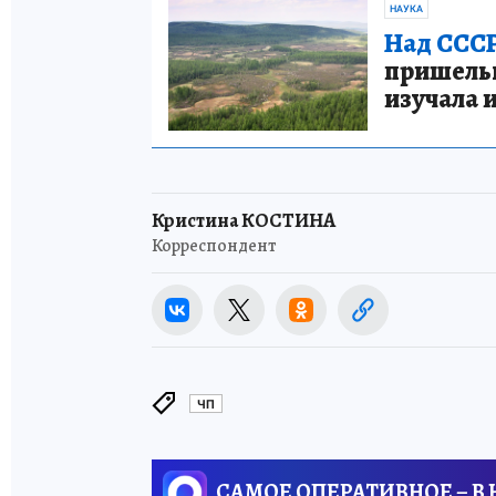
НАУКА
Над СССР
пришельце
изучала 
Кристина КОСТИНА
Корреспондент
ЧП
САМОЕ ОПЕРАТИВНОЕ – В