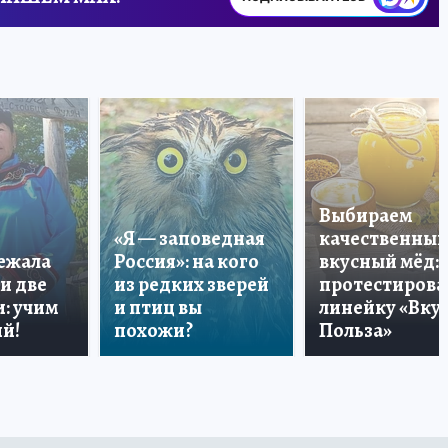
Выбираем
«Я — заповедная
качественный
лежала
Россия»: на кого
вкусный мёд:
и две
из редких зверей
протестирова
: учим
и птиц вы
линейку «Вкус
й!
похожи?
Польза»