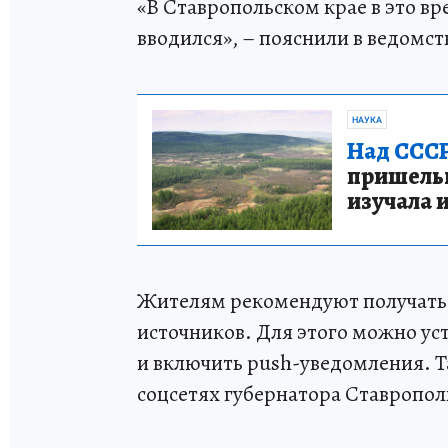
«В Ставропольском крае в это в
вводился», – пояснили в ведомст
НАУКА
Над СССР
пришельце
изучала 
Жителям рекомендуют получать
источников. Для этого можно у
и включить push-уведомления. 
соцсетях губернатора Ставропо