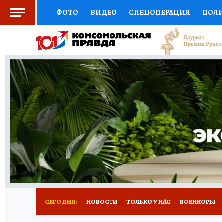
ФОТО
ВИДЕО
СПЕЦОПЕРАЦИЯ
ПОЛ
СОЦПОДДЕРЖКА
НАУКА
СПОРТ
КО
ВЫБОР ЭКСПЕРТОВ
ДОКТОР
ФИНАНС
КНИЖНАЯ ПОЛКА
ПРОГНОЗЫ НА СПОРТ
ПРЕСС-ЦЕНТР
НЕДВИЖИМОСТЬ
ТЕЛЕ
РАДИО КП
РЕКЛАМА
ТЕСТЫ
НОВОЕ 
СЕГОДНЯ:
НОВОСТИ
ТОЛЬКО У НАС
ВОЕНКОРЫ