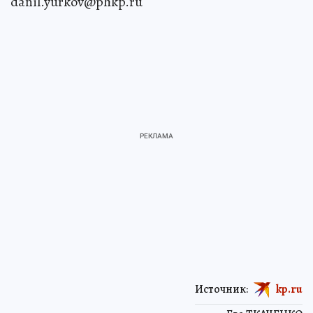
danil.yurkov@phkp.ru
Источник:
kp.ru