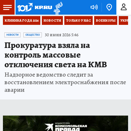
КЛИНИКА ГОДА 2026
НОВОСТИ
ТОЛЬКО У НАС
ВОЕНКОРЫ
УКРА
30 июня 2026 5:46
НОВОСТИ
ОБЩЕСТВО
Прокуратура взяла на
контроль массовые
отключения света на КМВ
Надзорное ведомство следит за
восстановлением электроснабжения после
аварии