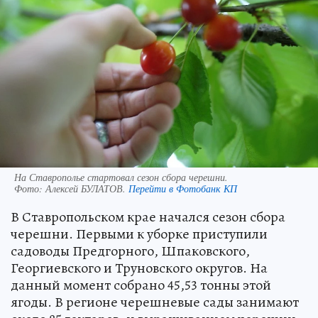
На Ставрополье стартовал сезон сбора черешни.
Фото:
Алексей БУЛАТОВ.
Перейти в Фотобанк КП
В Ставропольском крае начался сезон сбора
черешни. Первыми к уборке приступили
садоводы Предгорного, Шпаковского,
Георгиевского и Труновского округов. На
данный момент собрано 45,53 тонны этой
ягоды. В регионе черешневые сады занимают