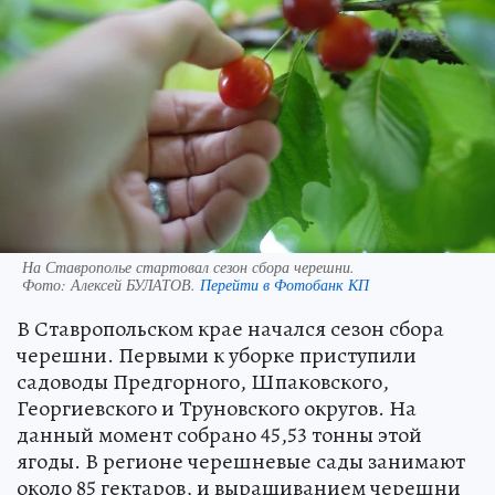
На Ставрополье стартовал сезон сбора черешни.
Фото:
Алексей БУЛАТОВ.
Перейти в Фотобанк КП
В Ставропольском крае начался сезон сбора
черешни. Первыми к уборке приступили
садоводы Предгорного, Шпаковского,
Георгиевского и Труновского округов. На
данный момент собрано 45,53 тонны этой
ягоды. В регионе черешневые сады занимают
около 85 гектаров, и выращиванием черешни