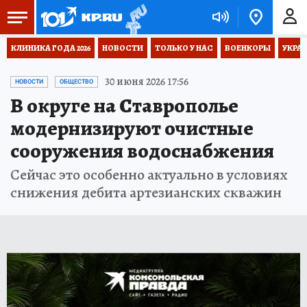
КЛИНИКА ГОДА 2026
НОВОСТИ
ТОЛЬКО У НАС
ВОЕНКОРЫ
УКРА
30 июня 2026 17:56
НОВОСТИ
ОБЩЕСТВО
В округе на Ставрополье
модернизируют очистные
сооружения водоснабжения
Сейчас это особенно актуально в условиях
снижения дебита артезианских скважин