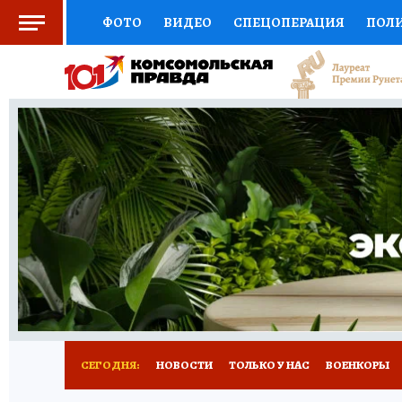
ФОТО
ВИДЕО
СПЕЦОПЕРАЦИЯ
ПОЛ
СОЦПОДДЕРЖКА
НАУКА
СПОРТ
КО
ВЫБОР ЭКСПЕРТОВ
ДОКТОР
ФИНАНС
КНИЖНАЯ ПОЛКА
ПРОГНОЗЫ НА СПОРТ
ПРЕСС-ЦЕНТР
НЕДВИЖИМОСТЬ
ТЕЛЕ
РАДИО КП
РЕКЛАМА
ТЕСТЫ
НОВОЕ 
СЕГОДНЯ:
НОВОСТИ
ТОЛЬКО У НАС
ВОЕНКОРЫ