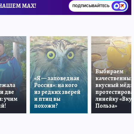
 НАШЕМ MAX!
ПОДПИСЫВАЙТЕСЬ
Выбираем
«Я — заповедная
качественный
лежала
Россия»: на кого
вкусный мёд:
и две
из редких зверей
протестирова
: учим
и птиц вы
линейку «Вкус
й!
похожи?
Польза»