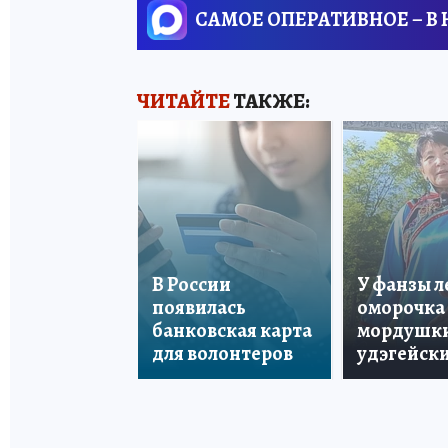
САМОЕ ОПЕРАТИВНОЕ – В
ЧИТАЙТЕ
ТАКЖЕ:
В России
У фанзы 
появилась
оморочка 
банковская карта
мордушки
для волонтеров
удэгейски