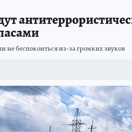
АФИША
ИСПЫТАНО НА СЕБЕ
дут антитеррористичес
пасами
и не беспокоиться из-за громких звуков