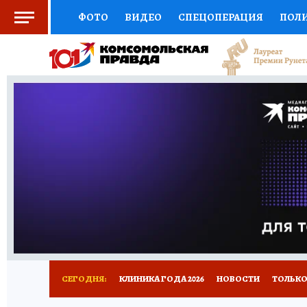
ФОТО
ВИДЕО
СПЕЦОПЕРАЦИЯ
ПОЛ
СОЦПОДДЕРЖКА
НАУКА
СПОРТ
КО
ВЫБОР ЭКСПЕРТОВ
ДОКТОР
ФИНАНС
КНИЖНАЯ ПОЛКА
ПРОГНОЗЫ НА СПОРТ
ПРЕСС-ЦЕНТР
НЕДВИЖИМОСТЬ
ТЕЛЕ
РАДИО КП
РЕКЛАМА
ТЕСТЫ
НОВОЕ 
СЕГОДНЯ:
КЛИНИКА ГОДА 2026
НОВОСТИ
ТОЛЬКО