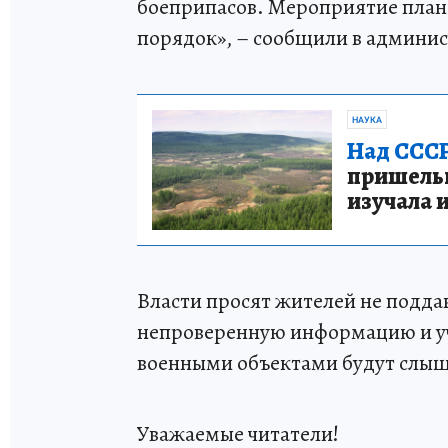
боеприпасов. Мероприятие плано
порядок», – сообщили в админис
НАУКА
Над СССР
пришельце
изучала 
Власти просят жителей не подда
непроверенную информацию и уч
военными объектами будут слыш
Уважаемые читатели!