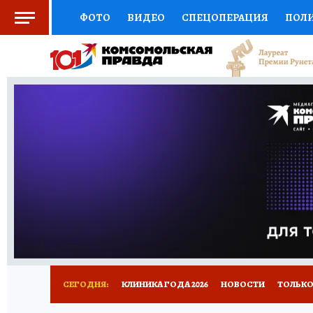
ФОТО
ВИДЕО
СПЕЦОПЕРАЦИЯ
ПОЛ
СОЦПОДДЕРЖКА
НАУКА
СПОРТ
КО
ВЫБОР ЭКСПЕРТОВ
ДОКТОР
ФИНАНС
КНИЖНАЯ ПОЛКА
ПРОГНОЗЫ НА СПОРТ
ПРЕСС-ЦЕНТР
НЕДВИЖИМОСТЬ
ТЕЛЕ
РАДИО КП
РЕКЛАМА
ТЕСТЫ
НОВОЕ 
СЕГОДНЯ:
КЛИНИКА ГОДА 2026
НОВОСТИ
ТОЛЬКО