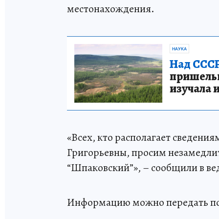
местонахождения.
НАУКА
Над СССР
пришельце
изучала 
«Всех, кто располагает сведени
Григорьевны, просим незамедли
“Шпаковский”», – сообщили в ве
Информацию можно передать по те