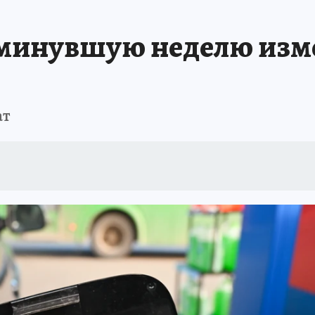
АФИША
ИСПЫТАНО НА СЕБЕ
 минувшую неделю изм
ат