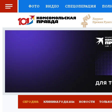
ФОТО
ВИДЕО
СПЕЦОПЕРАЦИЯ
ПОЛ
СОЦПОДДЕРЖКА
НАУКА
СПОРТ
КО
ВЫБОР ЭКСПЕРТОВ
ДОКТОР
ФИНАНС
КНИЖНАЯ ПОЛКА
ПРОГНОЗЫ НА СПОРТ
ПРЕСС-ЦЕНТР
НЕДВИЖИМОСТЬ
ТЕЛЕ
РАДИО КП
РЕКЛАМА
ТЕСТЫ
НОВОЕ 
СЕГОДНЯ:
КЛИНИКА ГОДА 2026
НОВОСТИ
ТОЛЬКО