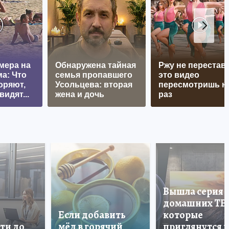
мера на
Обнаружена тайная
Ржу не перестава
а: Что
семья пропавшего
это видео
оряют,
Усольцева: вторая
пересмотришь н
видят...
жена и дочь
раз
Вышла серия
домашних ТВ
Если добавить
которые
ти до
мёд в горячий
приглянутся 