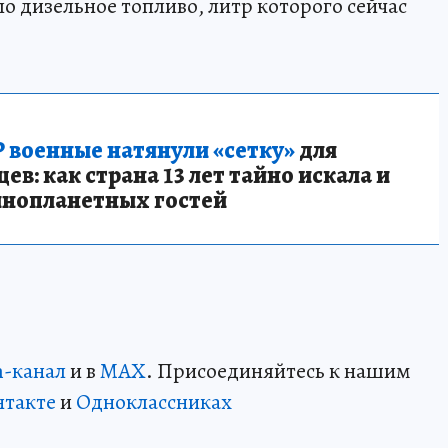
о дизельное топливо, литр которого сейчас
 военные натянули «сетку»
для
в: как страна 13 лет тайно искала и
инопланетных гостей
m-канал
и в
MAX
. Присоединяйтесь к нашим
нтакте
и
Одноклассниках