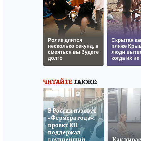
Ролик длится
Скрытая ка
несколько секунд, а
пляже Крым
смеяться вы будете
люди вытв
долго
когда их не 
ЧИТАЙТЕ
ТАКЖЕ:
В России назовут
«Фермера года»:
проект КП
поддержал
крупнейший
Как вырас