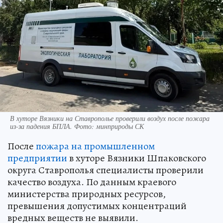
В хуторе Вязники на Ставрополье проверили воздух после пожара
из-за падения БПЛА. Фото: минприроды СК
После
пожара на промышленном
предприятии
в хуторе Вязники Шпаковского
округа Ставрополья специалисты проверили
качество воздуха. По данным краевого
министерства природных ресурсов,
превышения допустимых концентраций
вредных веществ не выявили.