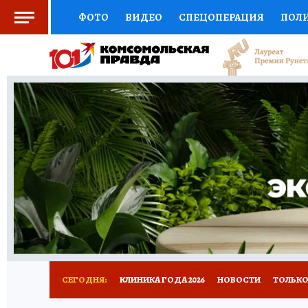
ФОТО
ВИДЕО
СПЕЦОПЕРАЦИЯ
ПОЛ
СОЦПОДДЕРЖКА
НАУКА
СПОРТ
КО
ВЫБОР ЭКСПЕРТОВ
ДОКТОР
ФИНАНС
КНИЖНАЯ ПОЛКА
ПРОГНОЗЫ НА СПОРТ
ПРЕСС-ЦЕНТР
НЕДВИЖИМОСТЬ
ТЕЛЕ
РАДИО КП
РЕКЛАМА
ТЕСТЫ
НОВОЕ 
СЕГОДНЯ:
КЛИНИКА ГОДА 2026
НОВОСТИ
ТОЛЬКО