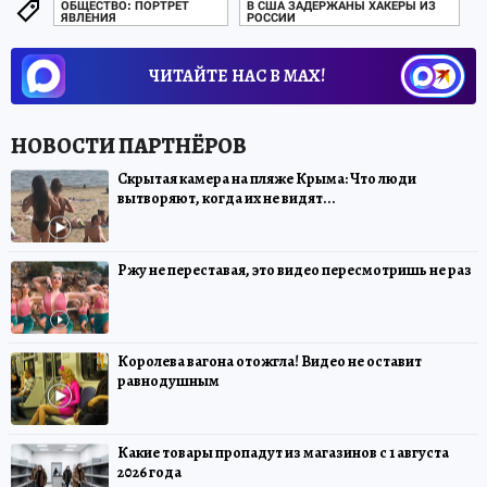
ОБЩЕСТВО: ПОРТРЕТ
В США ЗАДЕРЖАНЫ ХАКЕРЫ ИЗ
ЯВЛЕНИЯ
РОССИИ
ЧИТАЙТЕ НАС В МАХ!
Скрытая камера на пляже Крыма: Что люди
вытворяют, когда их не видят...
Ржу не переставая, это видео пересмотришь не раз
Королева вагона отожгла! Видео не оставит
равнодушным
Какие товары пропадут из магазинов с 1 августа
2026 года