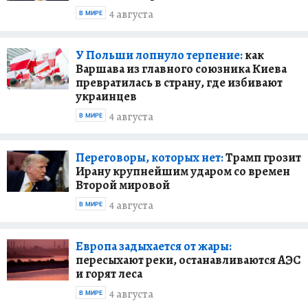
4 августа
В МИРЕ
У Польши лопнуло терпение:
как
Варшава из главного союзника Киева
превратилась в страну, где избивают
украинцев
4 августа
В МИРЕ
Переговоры, которых нет:
Трамп грозит
Ирану крупнейшим ударом со времен
Второй мировой
4 августа
В МИРЕ
Европа задыхается от жары:
пересыхают реки, останавливаются АЭС
и горят леса
4 августа
В МИРЕ