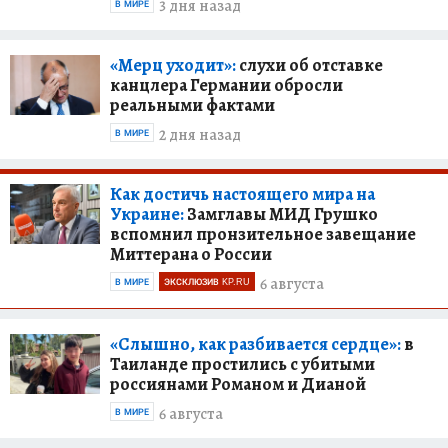
3 дня назад
В МИРЕ
«Мерц уходит»:
слухи об отставке
канцлера Германии обросли
реальными фактами
2 дня назад
В МИРЕ
Как достичь настоящего мира на
Украине:
Замглавы МИД Грушко
вспомнил пронзительное завещание
Миттерана о России
6 августа
В МИРЕ
ЭКСКЛЮЗИВ KP.RU
«Слышно, как разбивается сердце»:
в
Таиланде простились с убитыми
россиянами Романом и Дианой
6 августа
В МИРЕ