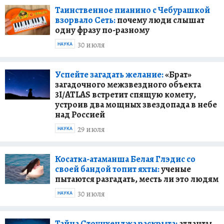
Таинственное пианино с Чебурашкой
взорвало Сеть:
почему люди слышат
одну фразу по-разному
30 июля
НАУКА
Успейте загадать желание:
«Брат»
загадочного межзвездного объекта
3I/ATLAS встретит спящую комету,
устроив два мощных звездопада в небе
над Россией
29 июля
НАУКА
Косатка-атаманша Белая Глэдис со
своей бандой топит яхты:
ученые
пытаются разгадать, месть ли это людям
30 июля
НАУКА
Тайна Стоунхенджа раскрыта:
атланты