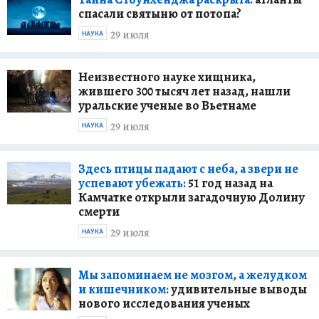
спасали святыню от потопа?
29 июля
НАУКА
Неизвестного науке хищника,
жившего 300 тысяч лет назад, нашли
уральские ученые во Вьетнаме
29 июля
НАУКА
Здесь птицы падают с неба, а звери не
успевают убежать:
51 год назад на
Камчатке открыли загадочную Долину
смерти
29 июля
НАУКА
Мы запоминаем не мозгом, а желудком
и кишечником:
удивительные выводы
нового исследования ученых