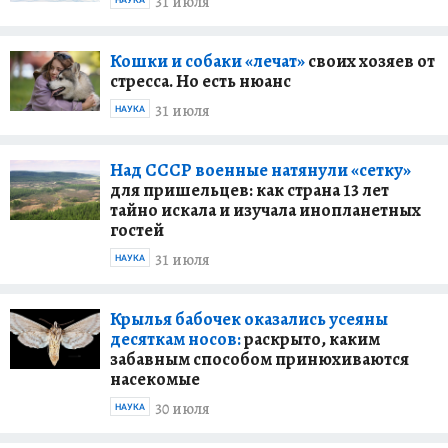
31 июля
НАУКА
Кошки и собаки «лечат»
своих хозяев от
стресса. Но есть нюанс
31 июля
НАУКА
Над СССР военные натянули «сетку»
для пришельцев: как страна 13 лет
тайно искала и изучала инопланетных
гостей
31 июля
НАУКА
Крылья бабочек оказались усеяны
десяткам носов:
раскрыто, каким
забавным способом принюхиваются
насекомые
30 июля
НАУКА