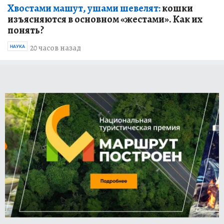
Хвостами машут, ушами шевелят:
кошки
изъясняются в основном «жестами». Как их
понять?
20 часов назад
НАУКА