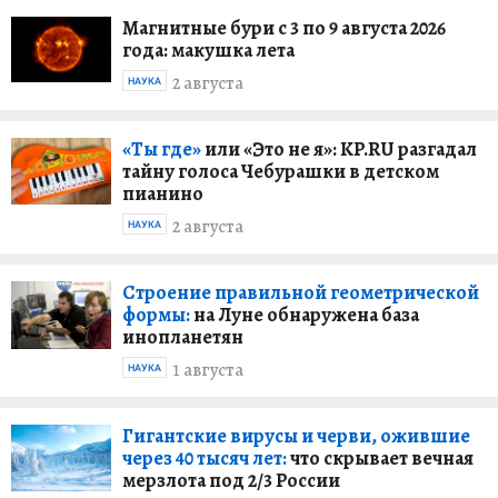
Магнитные бури с 3 по 9 августа 2026
года: макушка лета
2 августа
НАУКА
«Ты где»
или «Это не я»: KP.RU разгадал
тайну голоса Чебурашки в детском
пианино
2 августа
НАУКА
Строение правильной геометрической
формы:
на Луне обнаружена база
инопланетян
1 августа
НАУКА
Гигантские вирусы и черви, ожившие
через 40 тысяч лет:
что скрывает вечная
мерзлота под 2/3 России