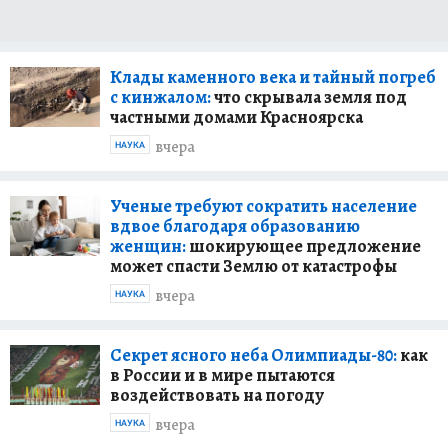
Клады каменного века и тайный погреб
с кинжалом:
что скрывала земля под
частными домами Красноярска
вчера
НАУКА
Ученые требуют сократить население
вдвое благодаря образованию
женщин:
шокирующее предложение
может спасти Землю от катастрофы
вчера
НАУКА
Секрет ясного неба Олимпиады-80:
как
в России и в мире пытаются
воздействовать на погоду
вчера
НАУКА