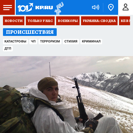
НОВОСТИ
ТОЛЬКО У НАС
ВОЕНКОРЫ
УКРАИНА: СВОДКА
КП В М
ПРОИСШЕСТВИЯ
КАТАСТРОФЫ
ЧП
ТЕРРОРИЗМ
СТИХИЯ
КРИМИНАЛ
ДТП