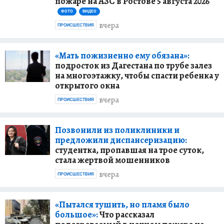
пожаре на АЗС в Ростове 5 августа 2026
ФОТО
ВИДЕО
вчера
ПРОИСШЕСТВИЯ
«Мать пожизненно ему обязана»:
подросток из Дагестана по трубе залез
на многоэтажку, чтобы спасти ребенка у
открытого окна
вчера
ПРОИСШЕСТВИЯ
Позвонили из поликлиники и
предложили диспансеризацию:
студентка, пропавшая на трое суток,
стала жертвой мошенников
вчера
ПРОИСШЕСТВИЯ
«Пытался тушить, но пламя было
большое»:
Что рассказал