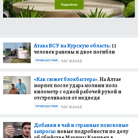
Атака ВСУ на Курскую область:
11
человек ранены и двое погибли
час назад
ПРОИСШЕСТВИЯ
«Как сюжет блокбастера».
На Алтае
морпех после удара молнии полз
километр с одной рабочей рукой и
отстреливался от медведя
час назад
ПРОИСШЕСТВИЯ
Добавки в чай и странные поисковые
запросы:
новые подробности по делу
об убийстве Марины Канивец в