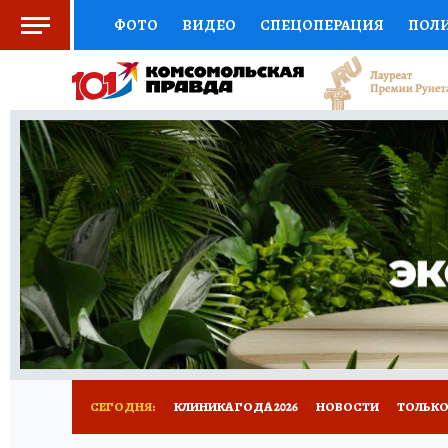
ФОТО
ВИДЕО
СПЕЦОПЕРАЦИЯ
ПОЛ
СОЦПОДДЕРЖКА
НАУКА
СПОРТ
КО
ВЫБОР ЭКСПЕРТОВ
ДОКТОР
ФИНАНС
КНИЖНАЯ ПОЛКА
ПРОГНОЗЫ НА СПОРТ
ПРЕСС-ЦЕНТР
НЕДВИЖИМОСТЬ
ТЕЛЕ
РАДИО КП
РЕКЛАМА
ТЕСТЫ
НОВОЕ 
СЕГОДНЯ:
КЛИНИКА ГОДА 2026
НОВОСТИ
ТОЛЬКО