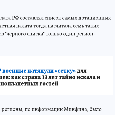
палата РФ составлял список самых дотационных
четная палата тогда насчитала семь таких
из "черного списка" только один регион -
 военные натянули «сетку»
для
в: как страна 13 лет тайно искала и
инопланетных гостей
ые регионы, по информации Минфина, было