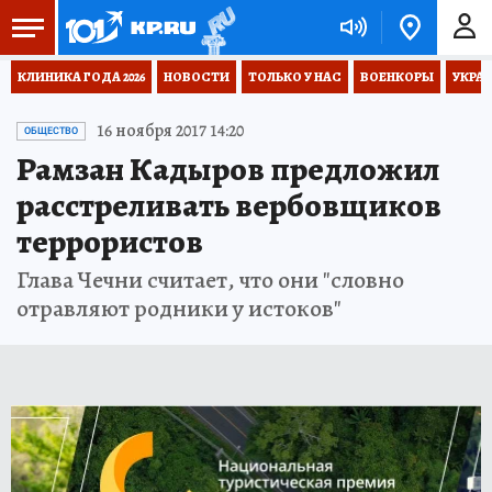
КЛИНИКА ГОДА 2026
НОВОСТИ
ТОЛЬКО У НАС
ВОЕНКОРЫ
УКРА
16 ноября 2017 14:20
ОБЩЕСТВО
Рамзан Кадыров предложил
расстреливать вербовщиков
террористов
Глава Чечни считает, что они "словно
отравляют родники у истоков"