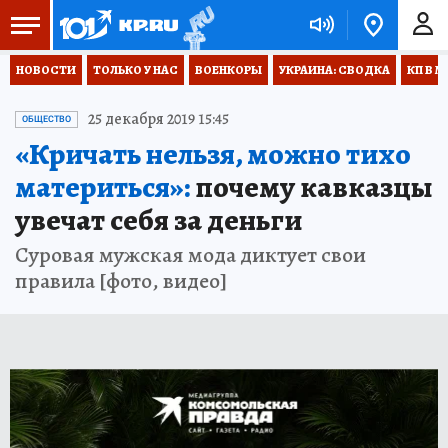
НОВОСТИ
ТОЛЬКО У НАС
ВОЕНКОРЫ
УКРАИНА: СВОДКА
КП В М
25 декабря 2019 15:45
ОБЩЕСТВО
«Кричать нельзя, можно тихо
материться»:
почему кавказцы
увечат себя за деньги
Суровая мужская мода диктует свои
правила [фото, видео]