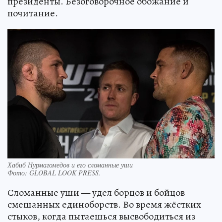
президенты. Безоговорочное обожание и
почитание.
Хабиб Нурмагомедов и его сломанные уши
Фото:
GLOBAL LOOK PRESS.
Сломанные уши — удел борцов и бойцов
смешанных единоборств. Во время жёстких
стыков, когда пытаешься высвободиться из