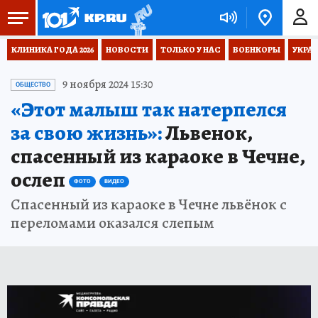
КЛИНИКА ГОДА 2026
НОВОСТИ
ТОЛЬКО У НАС
ВОЕНКОРЫ
УКРА
9 ноября 2024 15:30
ОБЩЕСТВО
«Этот малыш так натерпелся
за свою жизнь»:
Львенок,
спасенный из караоке в Чечне,
ослеп
ФОТО
ВИДЕО
Спасенный из караоке в Чечне львёнок с
переломами оказался слепым