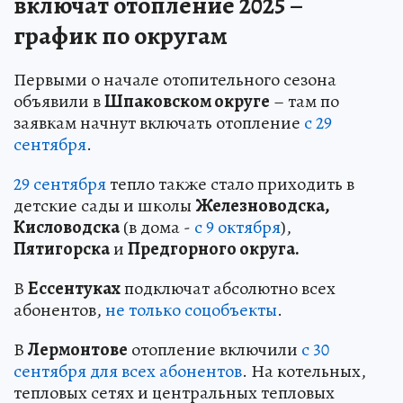
включат отопление 2025 –
график по округам
Первыми о начале отопительного сезона
объявили в
Шпаковском округе
– там по
заявкам начнут включать отопление
с 29
сентября
.
29 сентября
тепло также стало приходить в
детские сады и школы
Железноводска
,
Кисловодска
(в дома -
с 9 октября
),
Пятигорска
и
Предгорного округа.
В
Ессентуках
подключат абсолютно всех
абонентов,
не только соцобъекты
.
В
Лермонтове
отопление включили
с 30
сентября для всех абонентов
. На котельных,
тепловых сетях и центральных тепловых