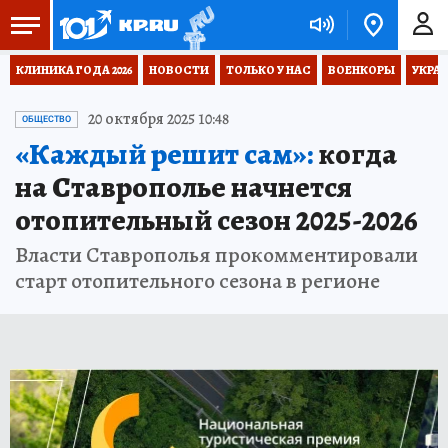
КЛИНИКА ГОДА 2026
НОВОСТИ
ТОЛЬКО У НАС
ВОЕНКОРЫ
УКРА
20 октября 2025 10:48
ОБЩЕСТВО
«Каждый решит сам»:
когда
на Ставрополье начнется
отопительный сезон 2025-2026
Власти Ставрополья прокомментировали
старт отопительного сезона в регионе