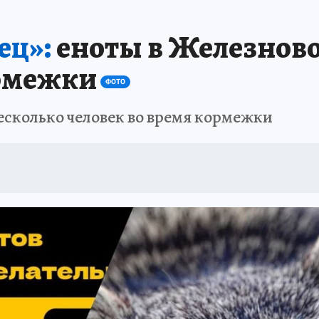
А СЕБЕ
ец»:
еноты в Железново
ормежки
ФОТО
есколько человек во время кормежки