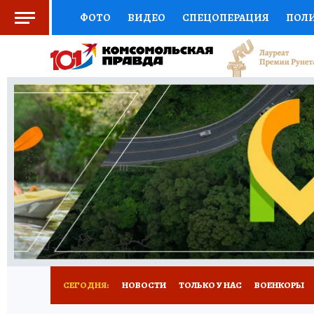
ФОТО
ВИДЕО
СПЕЦОПЕРАЦИЯ
ПОЛ
СОЦПОДДЕРЖКА
НАУКА
СПОРТ
КО
ВЫБОР ЭКСПЕРТОВ
ДОКТОР
ФИНАНС
КНИЖНАЯ ПОЛКА
ПРОГНОЗЫ НА СПОРТ
ПРЕСС-ЦЕНТР
НЕДВИЖИМОСТЬ
ТЕЛЕ
РАДИО КП
РЕКЛАМА
ТЕСТЫ
НОВОЕ 
СЕГОДНЯ:
НОВОСТИ
ТОЛЬКО У НАС
ВОЕНКОРЫ