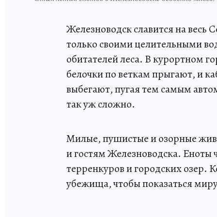
Железноводск славится на весь 
только своими целительными во
обитателей леса. В курортном го
белочки по веткам прыгают, и каб
выбегают, пугая тем самым автом
так уж сложно.
Милые, пушистые и озорные жив
и гостям Железноводска. Еноты ч
терренкуров и городских озер. К
убежища, чтобы показаться миру,