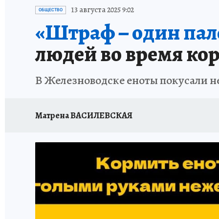
ПРОИСШЕСТВИЯ
АФИША
ИСПЫТАНО Н
13 августа 2025 9:02
ОБЩЕСТВО
«Штраф – один пал
людей во время к
В Железноводске еноты покусали н
Матрена ВАСИЛЕВСКАЯ