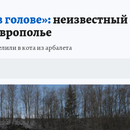
АФИША
ИСПЫТАНО НА СЕБЕ
 голове»:
неизвестный 
аврополье
лили в кота из арбалета