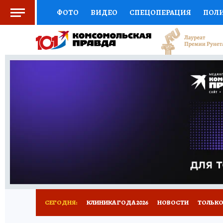
ФОТО
ВИДЕО
СПЕЦОПЕРАЦИЯ
ПОЛ
СОЦПОДДЕРЖКА
НАУКА
СПОРТ
КО
ВЫБОР ЭКСПЕРТОВ
ДОКТОР
ФИНАНС
КНИЖНАЯ ПОЛКА
ПРОГНОЗЫ НА СПОРТ
ПРЕСС-ЦЕНТР
НЕДВИЖИМОСТЬ
ТЕЛЕ
РАДИО КП
РЕКЛАМА
ТЕСТЫ
НОВОЕ 
СЕГОДНЯ:
КЛИНИКА ГОДА 2026
НОВОСТИ
ТОЛЬКО