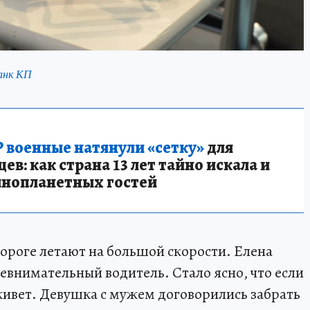
анк КП
 военные натянули «сетку»
для
в: как страна 13 лет тайно искала и
инопланетных гостей
ороге летают на большой скорости. Елена
невнимательный водитель. Стало ясно, что если
оживет. Девушка с мужем договорились забрать