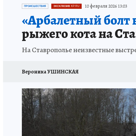
ЗАПОВЕДНАЯ РОССИЯ
ПРОИСШЕСТВИЯ
10 февраля 2026 13:03
ПРОИСШЕСТВИЯ
ЭКСКЛЮЗИВ KP.RU
«Арбалетный болт в
рыжего кота на Ст
На Ставрополье неизвестные выстре
Вероника УШИНСКАЯ