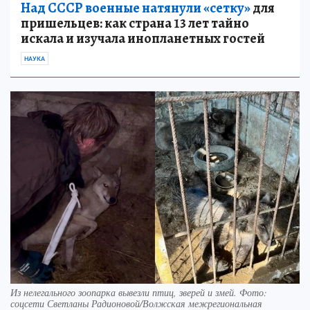
Над СССР военные натянули «сетку»
для
пришельцев: как страна 13 лет тайно
искала и изучала инопланетных гостей
НАУКА
Из нелегального зоопарка вывезли птиц, зверей и змей. Фото:
соцсети Светланы Радионовой/Волжская межрегиональная