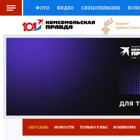
ФОТО
ВИДЕО
СПЕЦОПЕРАЦИЯ
ПОЛ
СОЦПОДДЕРЖКА
НАУКА
СПОРТ
КО
ВЫБОР ЭКСПЕРТОВ
ДОКТОР
ФИНАНС
КНИЖНАЯ ПОЛКА
ПРОГНОЗЫ НА СПОРТ
ПРЕСС-ЦЕНТР
НЕДВИЖИМОСТЬ
ТЕЛЕ
РАДИО КП
РЕКЛАМА
ТЕСТЫ
НОВОЕ 
СЕГОДНЯ:
НОВОСТИ
ТОЛЬКО У НАС
ВОЕНКОРЫ