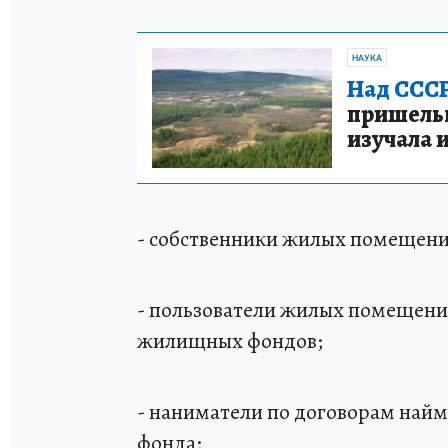
НАУКА
Над СССР
пришельце
изучала 
- собственники жилых помещени
- пользователи жилых помещени
жилищных фондов;
- наниматели по договорам най
фонда;