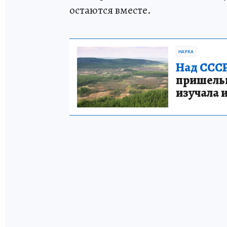
остаются вместе.
НАУКА
Над СССР
пришельце
изучала 