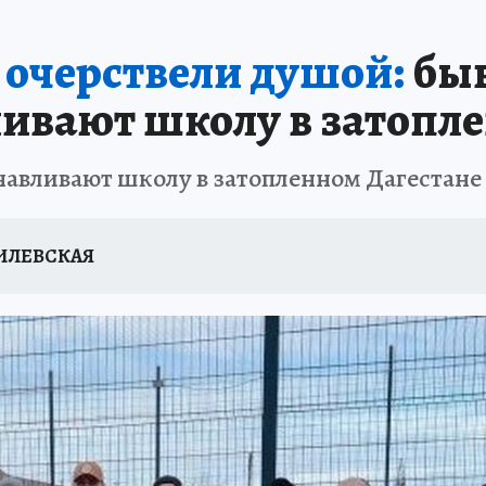
АФИША
ИСПЫТАНО НА СЕБЕ
 очерствели душой:
быв
ливают школу в затопл
авливают школу в затопленном Дагестане
СИЛЕВСКАЯ