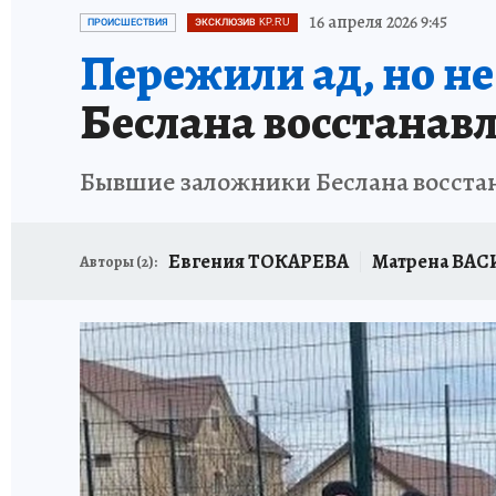
ЗАПОВЕДНАЯ РОССИЯ
ПРОИСШЕСТВИЯ
16 апреля 2026 9:45
ПРОИСШЕСТВИЯ
ЭКСКЛЮЗИВ KP.RU
Пережили ад, но не
Беслана восстанав
Бывшие заложники Беслана восстан
Евгения ТОКАРЕВА
Матрена ВА
Авторы (
2
):