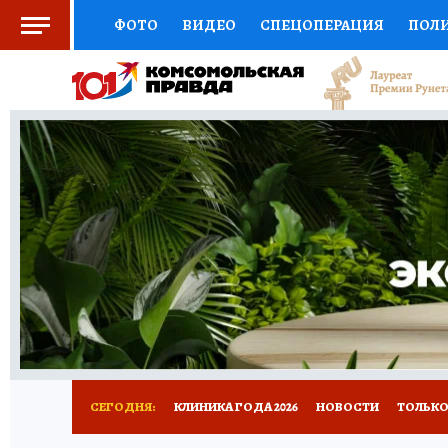
ФОТО
ВИДЕО
СПЕЦОПЕРАЦИЯ
ПОЛ
СОЦПОДДЕРЖКА
НАУКА
СПОРТ
КО
ВЫБОР ЭКСПЕРТОВ
ДОКТОР
ФИНАНС
КНИЖНАЯ ПОЛКА
ПРОГНОЗЫ НА СПОРТ
ПРЕСС-ЦЕНТР
НЕДВИЖИМОСТЬ
ТЕЛЕ
РАДИО КП
РЕКЛАМА
ТЕСТЫ
НОВОЕ 
СЕГОДНЯ:
КЛИНИКА ГОДА 2026
НОВОСТИ
ТОЛЬКО