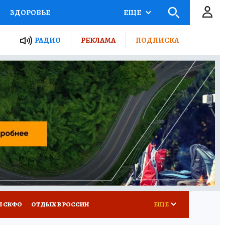
ЗДОРОВЬЕ
ЕЩЕ
ТЫ РОССИИ
РАДИО
РЕКЛАМА
ПОДПИСКА
КРЕТЫ
ПУТЕВОДИТЕЛЬ
 ЖЕЛЕЗА
ТУРИЗМ
Д ПОТРЕБИТЕЛЯ
ВСЕ О КП
Ы СКФО
ОТДЫХ В РОССИИ
ЕЩЕ