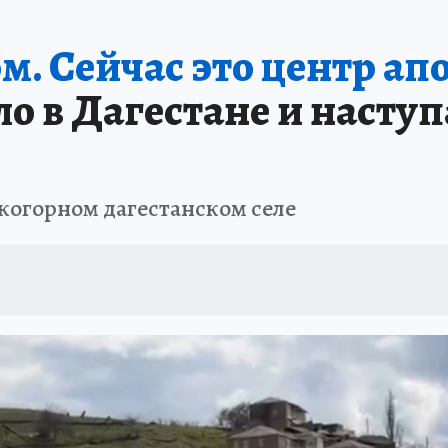
АФИША
ИСПЫТАНО НА СЕБЕ
ом. Сейчас это центр ап
ло в Дагестане и насту
когорном дагестанском селе