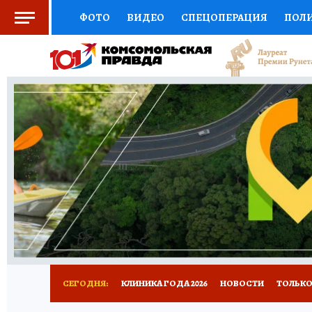
ФОТО
ВИДЕО
СПЕЦОПЕРАЦИЯ
ПОЛ
СОЦПОДДЕРЖКА
НАУКА
СПОРТ
КО
ВЫБОР ЭКСПЕРТОВ
ДОКТОР
ФИНАНС
КНИЖНАЯ ПОЛКА
ПРОГНОЗЫ НА СПОРТ
ПРЕСС-ЦЕНТР
НЕДВИЖИМОСТЬ
ТЕЛЕ
РАДИО КП
РЕКЛАМА
ТЕСТЫ
НОВОЕ 
СЕГОДНЯ:
КЛИНИКА ГОДА 2026
НОВОСТИ
ТОЛЬКО