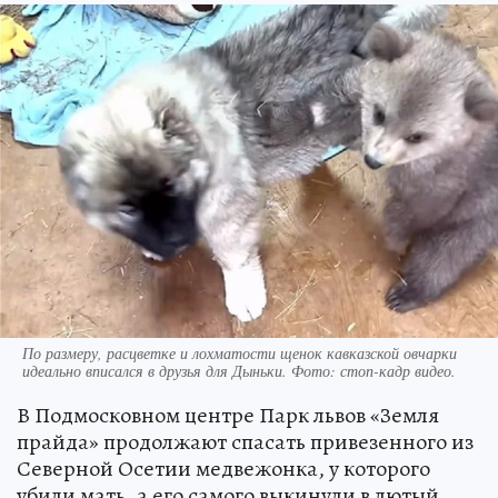
По размеру, расцветке и лохматости щенок кавказской овчарки
идеально вписался в друзья для Дыньки. Фото: стоп-кадр видео.
В Подмосковном центре Парк львов «Земля
прайда» продолжают спасать привезенного из
Северной Осетии медвежонка, у которого
убили мать, а его самого выкинули в лютый