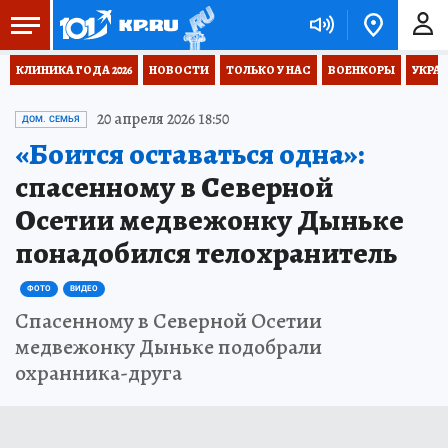
КЛИНИКА ГОДА 2026
НОВОСТИ
ТОЛЬКО У НАС
ВОЕНКОРЫ
УКРА
20 апреля 2026 18:50
ДОМ. СЕМЬЯ
«Боится оставаться одна»:
спасенному в Северной
Осетии медвежонку Дыньке
понадобился телохранитель
ФОТО
ВИДЕО
Спасенному в Северной Осетии
медвежонку Дыньке подобрали
охранника-друга