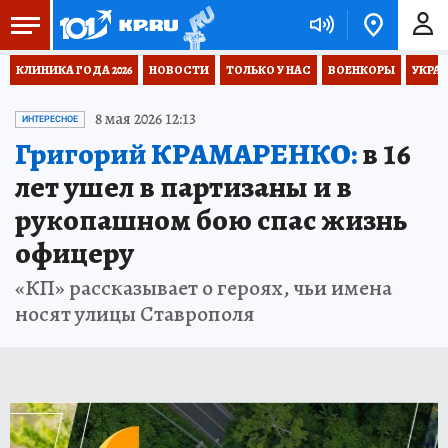
КЛИНИКА ГОДА 2026
НОВОСТИ
ТОЛЬКО У НАС
ВОЕНКОРЫ
УКРА
8 мая 2026 12:13
ИНТЕРЕСНОЕ
Григорий КРАМАРЕНКО:
в 16
лет ушел в партизаны и в
рукопашном бою спас жизнь
офицеру
«КП» рассказывает о героях, чьи имена
носят улицы Ставрополя