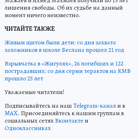
Мажаев и Ахмед Махмаев получили по 15 лет
лишения свободы. Об их судьбе на данный
момент ничего неизвестно.
ЧИТАЙТЕ ТАКЖЕ
Живым щитом были дети: со дня захвата
заложников в школе Беслана прошел 21 год
Взрывчатка в «Жигулях», 26 погибших и 122
пострадавших: со дня серии терактов на КМВ
прошло 25 лет
Уважаемые читатели!
Подписывайтесь на наш
Telegram-канал
и в
MAX
. Присоединяйтесь к нашим группам в
социальных сетях
Вконтакте
и
Одноклассниках