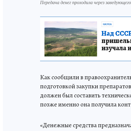
Передача денег проходила через заведующе
НАУКА
Над СССР
пришельце
изучала 
Как сообщили в правоохранитель
подготовкой закупки препарато
должен был составить техническ
позже именно она получила конт
«Денежные средства предназнача