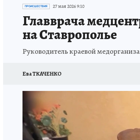
ПРОИСШЕСТВИЯ
АФИША
ИСПЫТАНО Н
27 мая 2026 9:10
ПРОИСШЕСТВИЯ
Главврача медцентр
на Ставрополье
Руководитель краевой медорганиза
Ева ТКАЧЕНКО