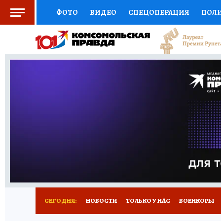
ФОТО
ВИДЕО
СПЕЦОПЕРАЦИЯ
ПОЛ
СОЦПОДДЕРЖКА
НАУКА
СПОРТ
КО
ВЫБОР ЭКСПЕРТОВ
ДОКТОР
ФИНАНС
КНИЖНАЯ ПОЛКА
ПРОГНОЗЫ НА СПОРТ
ПРЕСС-ЦЕНТР
НЕДВИЖИМОСТЬ
ТЕЛЕ
РАДИО КП
РЕКЛАМА
ТЕСТЫ
НОВОЕ 
СЕГОДНЯ:
НОВОСТИ
ТОЛЬКО У НАС
ВОЕНКОРЫ