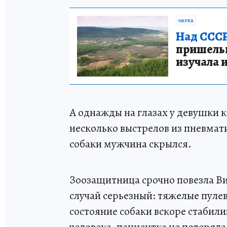
НАУКА
Над СССР
пришельце
изучала 
А однажды на глазах у девушки 
несколько выстрелов из пневмати
собаки мужчина скрылся.
Зоозащитница срочно повезла Ви
случай серьезный: тяжелые пулев
состояние собаки вскоре стабил
человека, пациентка не потеряла 