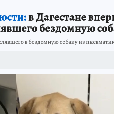
АФИША
ИСПЫТАНО НА СЕБЕ
люсти:
в Дагестане впер
лявшего бездомную соб
елявшего в бездомную собаку из пневмати