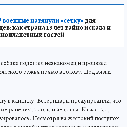
 военные натянули «сетку»
для
в: как страна 13 лет тайно искала и
инопланетных гостей
к собаке подошел незнакомец и произвел
ческого ружья прямо в голову. Под визги
ту в клинику. Ветеринары предупредили, что
ые ранения головы и челюсти. К счастью,
изировалось. Несмотря на жестокий поступок
веру в людей и стала ластиться к волонтерам.