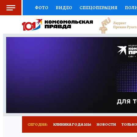
ФОТО
ВИДЕО
СПЕЦОПЕРАЦИЯ
ПОЛ
СОЦПОДДЕРЖКА
НАУКА
СПОРТ
КО
ВЫБОР ЭКСПЕРТОВ
ДОКТОР
ФИНАНС
КНИЖНАЯ ПОЛКА
ПРОГНОЗЫ НА СПОРТ
ПРЕСС-ЦЕНТР
НЕДВИЖИМОСТЬ
ТЕЛЕ
РАДИО КП
РЕКЛАМА
ТЕСТЫ
НОВОЕ 
СЕГОДНЯ:
КЛИНИКА ГОДА 2026
НОВОСТИ
ТОЛЬКО