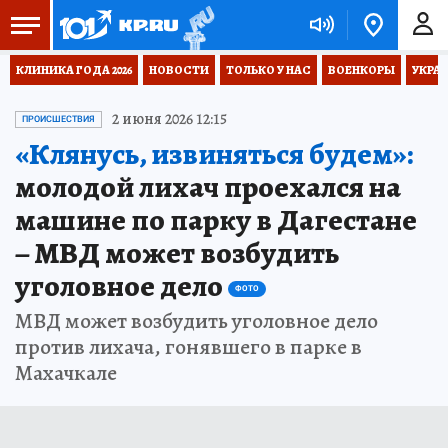
КЛИНИКА ГОДА 2026
НОВОСТИ
ТОЛЬКО У НАС
ВОЕНКОРЫ
УКРА
2 июня 2026 12:15
ПРОИСШЕСТВИЯ
«Клянусь, извиняться будем»:
молодой лихач проехался на
машине по парку в Дагестане
– МВД может возбудить
уголовное дело
ФОТО
МВД может возбудить уголовное дело
против лихача, гонявшего в парке в
Махачкале