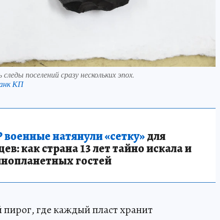
следы поселений сразу нескольких эпох.
анк КП
 военные натянули «сетку»
для
в: как страна 13 лет тайно искала и
инопланетных гостей
 пирог, где каждый пласт хранит