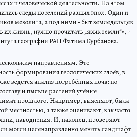
сах и человеческой деятельности. На этом
ились следы поселений разных эпох. Один и
иков мезолита, а под ними - быт земледельцев
ь их жизнь, нужно прочитать „язык земли“», -
титута географии РАН Фатима Курбанова.
 нескольким направлениям. Это
ость формирования геологических слоёв, в
кже ведется анализ погребённых почв: по
оставу и пыльце растений учёные
лимат прошлого. Например, выясняют, была
ой местностью, а также оценивают, как часто
олзни, наводнения. И, наконец, проверяют
тели могли целенаправленно менять ландшафт