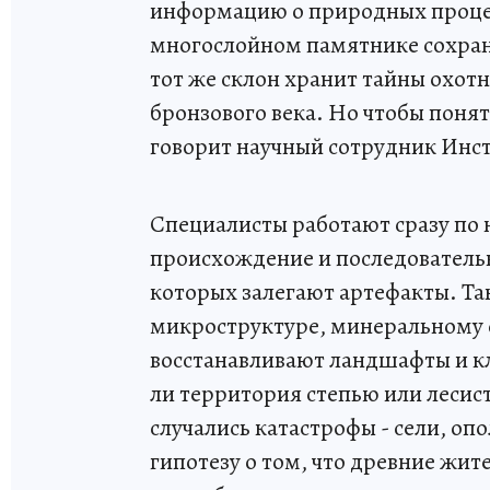
информацию о природных процес
многослойном памятнике сохран
тот же склон хранит тайны охотн
бронзового века. Но чтобы понят
говорит научный сотрудник Инс
Специалисты работают сразу по
происхождение и последовательн
которых залегают артефакты. Та
микроструктуре, минеральному с
восстанавливают ландшафты и к
ли территория степью или лесист
случались катастрофы - сели, оп
гипотезу о том, что древние жи