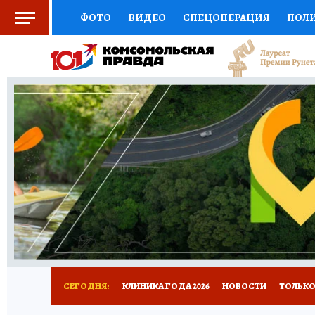
ФОТО
ВИДЕО
СПЕЦОПЕРАЦИЯ
ПОЛ
СОЦПОДДЕРЖКА
НАУКА
СПОРТ
КО
ВЫБОР ЭКСПЕРТОВ
ДОКТОР
ФИНАНС
КНИЖНАЯ ПОЛКА
ПРОГНОЗЫ НА СПОРТ
ПРЕСС-ЦЕНТР
НЕДВИЖИМОСТЬ
ТЕЛЕ
РАДИО КП
РЕКЛАМА
ТЕСТЫ
НОВОЕ 
СЕГОДНЯ:
КЛИНИКА ГОДА 2026
НОВОСТИ
ТОЛЬКО