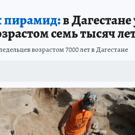
АФИША
ИСПЫТАНО НА СЕБЕ
х пирамид:
в Дагестане
зрастом семь тысяч ле
едельцев возрастом 7000 лет в Дагестане