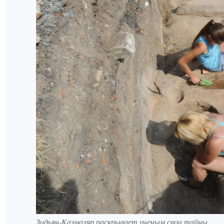
Зидьян-Казмаляр раскрывает ученым свои тайны.