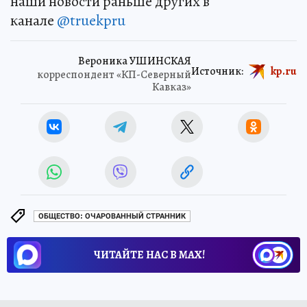
наши новости раньше других в
канале
@truekpru
Вероника УШИНСКАЯ
Источник:
kp.ru
корреспондент «КП-Северный
Кавказ»
ОБЩЕСТВО: ОЧАРОВАННЫЙ СТРАННИК
ЧИТАЙТЕ НАС В МАХ!