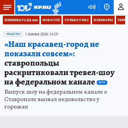
КЛИНИКА ГОДА 2026
НОВОСТИ
ТОЛЬКО У НАС
ВОЕНКОРЫ
УКРА
1 июня 2026 14:19
ОБЩЕСТВО
«Наш красавец-город не
показали совсем»:
ставропольцы
раскритиковали тревел-шоу
на федеральном канале
ФОТО
Выпуск шоу на федеральном канале о
Ставрополе вызвал недовольство у
горожан