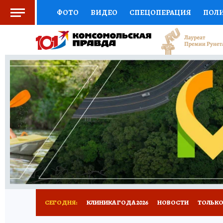
ФОТО
ВИДЕО
СПЕЦОПЕРАЦИЯ
ПОЛ
СОЦПОДДЕРЖКА
НАУКА
СПОРТ
КО
ВЫБОР ЭКСПЕРТОВ
ДОКТОР
ФИНАНС
КНИЖНАЯ ПОЛКА
ПРОГНОЗЫ НА СПОРТ
ПРЕСС-ЦЕНТР
НЕДВИЖИМОСТЬ
ТЕЛЕ
РАДИО КП
РЕКЛАМА
ТЕСТЫ
НОВОЕ 
СЕГОДНЯ:
КЛИНИКА ГОДА 2026
НОВОСТИ
ТОЛЬКО