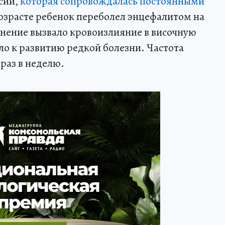
сии,
которая сопровождалась постоянными
возрасте ребенок переболел энцефалитом на
нение вызвало кровоизлияние в височную
ло к развитию редкой болезни. Частота
раз в неделю.