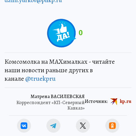
danil.yurkov@phkp.ru
0
Комсомолка на MAXималках - читайте
наши новости раньше других в
канале
@truekpru
Матрена ВАСИЛЕВСКАЯ
Источник:
kp.ru
Корреспондент «КП-Северный
Кавказ»