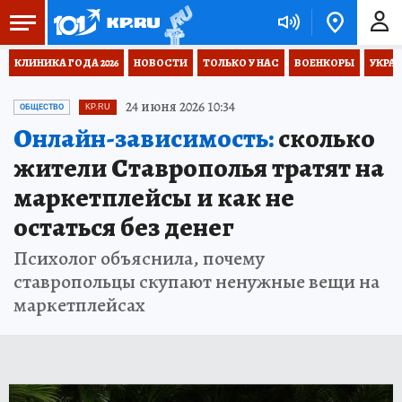
КЛИНИКА ГОДА 2026
НОВОСТИ
ТОЛЬКО У НАС
ВОЕНКОРЫ
УКРА
24 июня 2026 10:34
ОБЩЕСТВО
KP.RU
Онлайн-зависимость:
сколько
жители Ставрополья тратят на
маркетплейсы и как не
остаться без денег
Психолог объяснила, почему
ставропольцы скупают ненужные вещи на
маркетплейсах