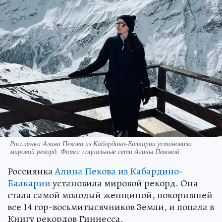
Россиянка Алина Пекова из Кабардино-Балкарии установила
мировой рекорд. Фото: социальные сети Алины Пековой
Россиянка
Алина Пекова из Кабардино-
Балкарии
установила мировой рекорд. Она
стала самой молодый женщиной, покорившей
все 14 гор-восьмитысячников Земли, и попала в
Книгу рекордов Гиннесса.