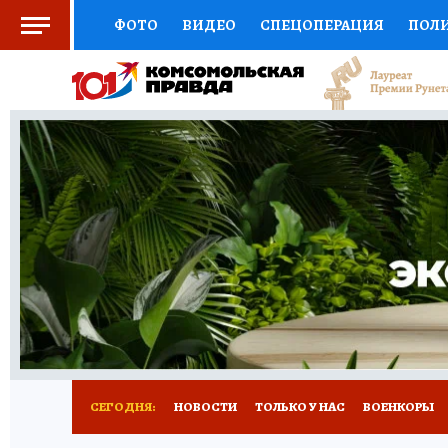
ФОТО
ВИДЕО
СПЕЦОПЕРАЦИЯ
ПОЛ
СОЦПОДДЕРЖКА
НАУКА
СПОРТ
КО
ВЫБОР ЭКСПЕРТОВ
ДОКТОР
ФИНАНС
КНИЖНАЯ ПОЛКА
ПРОГНОЗЫ НА СПОРТ
ПРЕСС-ЦЕНТР
НЕДВИЖИМОСТЬ
ТЕЛЕ
РАДИО КП
РЕКЛАМА
ТЕСТЫ
НОВОЕ 
СЕГОДНЯ:
НОВОСТИ
ТОЛЬКО У НАС
ВОЕНКОРЫ