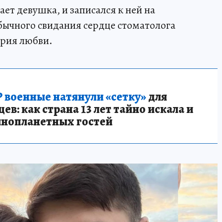
ает девушка, и записался к ней на
бычного свидания сердце стоматолога
ория любви.
 военные натянули «сетку»
для
в: как страна 13 лет тайно искала и
инопланетных гостей