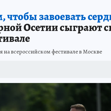
А СЕБЕ
, чтобы завоевать серд
рной Осетии сыграют с
тивале
я на всероссийском фестивале в Москве