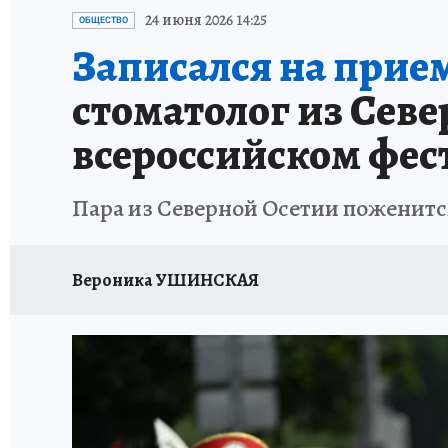
ПРОИСШЕСТВИЯ
АФИША
ИСПЫТАНО Н
24 июня 2026 14:25
ОБЩЕСТВО
Записался на прием
стоматолог из Севе
всероссийском фес
Пара из Северной Осетии поженитс
Вероника УШИНСКАЯ