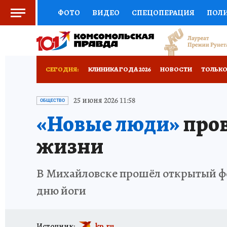
ФОТО
ВИДЕО
СПЕЦОПЕРАЦИЯ
ПОЛ
СОЦПОДДЕРЖКА
НАУКА
СПОРТ
КО
ВЫБОР ЭКСПЕРТОВ
ДОКТОР
ФИНАНС
СЕГОДНЯ:
КЛИНИКА ГОДА 2026
НОВОСТИ
ТОЛЬКО
КНИЖНАЯ ПОЛКА
ПРОГНОЗЫ НА СПОРТ
ЗАПОВЕДНАЯ РОССИЯ
ПРОИСШЕСТВИЯ
25 июня 2026 11:58
ОБЩЕСТВО
«Новые люди»
пров
ПРЕСС-ЦЕНТР
НЕДВИЖИМОСТЬ
ТЕЛЕ
жизни
РАДИО КП
РЕКЛАМА
ТЕСТЫ
НОВОЕ 
В Михайловске прошёл открытый ф
дню йоги
Источник:
kp.ru