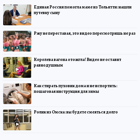
Единая Россия помогла маме из Тольятти: нашли
путевку сыну
Ржу не переставая, это видео пересмотришь не раз
Королева вагона отожгла! Видео не оставит
равнодушным
Как стирать пуховик дома и не испортить:
пошаговая инструкция для зимы
Ролик из Омска: вы будете смеяться долго