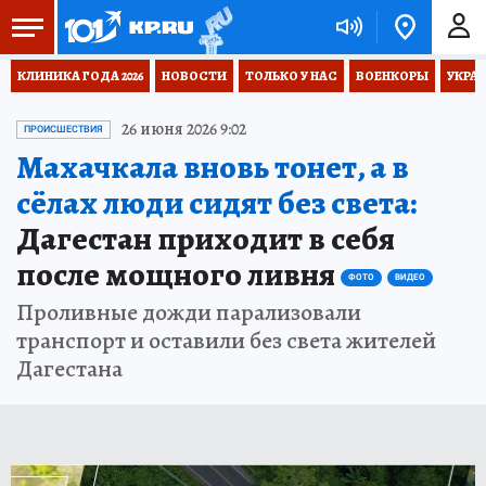
КЛИНИКА ГОДА 2026
НОВОСТИ
ТОЛЬКО У НАС
ВОЕНКОРЫ
УКРА
26 июня 2026 9:02
ПРОИСШЕСТВИЯ
Махачкала вновь тонет, а в
сёлах люди сидят без света:
Дагестан приходит в себя
после мощного ливня
ФОТО
ВИДЕО
Проливные дожди парализовали
транспорт и оставили без света жителей
Дагестана